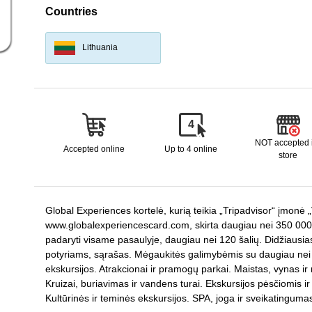
Countries
Lithuania
4
NOT accepted 
Accepted online
Up to 4 online
store
Global Experiences kortelė, kurią teikia „Tripadvisor“ įmonė „
www.globalexperiencescard.com, skirta daugiau nei 350 000 kel
padaryti visame pasaulyje, daugiau nei 120 šalių. Didžiausias 
potyriams, sąrašas. Mėgaukitės galimybėmis su daugiau nei 3
ekskursijos. Atrakcionai ir pramogų parkai. Maistas, vynas ir
Kruizai, buriavimas ir vandens turai. Ekskursijos pėsčiomis ir
Kultūrinės ir teminės ekskursijos. SPA, joga ir sveikatinguma