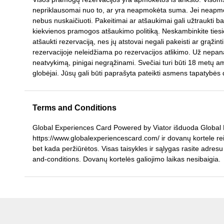
nepriklausomai nuo to, ar yra neapmokėta suma. Jei neapmok
nebus nuskaičiuoti. Pakeitimai ar atšaukimai gali užtraukti b
kiekvienos pramogos atšaukimo politiką. Neskambinkite tiesio
atšaukti rezervaciją, nes jų atstovai negali pakeisti ar grąžint
rezervacijoje neleidžiama po rezervacijos atlikimo. Už nepana
neatvykimą, pinigai negrąžinami. Svečiai turi būti 18 metų am
globėjai. Jūsų gali būti paprašyta pateikti asmens tapatybė
Terms and Conditions
Global Experiences Card Powered by Viator išduoda Global H
https://www.globalexperiencescard.com/ ir dovanų kortele reiš
bet kada peržiūrėtos. Visas taisykles ir sąlygas rasite adre
and-conditions. Dovanų kortelės galiojimo laikas nesibaigia.