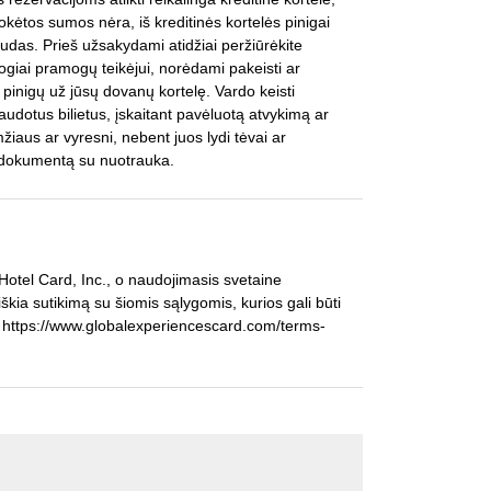
ėtos sumos nėra, iš kreditinės kortelės pinigai
audas. Prieš užsakydami atidžiai peržiūrėkite
giai pramogų teikėjui, norėdami pakeisti ar
i pinigų už jūsų dovanų kortelę. Vardo keisti
udotus bilietus, įskaitant pavėluotą atvykimą ar
žiaus ar vyresni, nebent juos lydi tėvai ar
s dokumentą su nuotrauka.
otel Card, Inc., o naudojimasis svetaine
kia sutikimą su šiomis sąlygomis, kurios gali būti
su https://www.globalexperiencescard.com/terms-