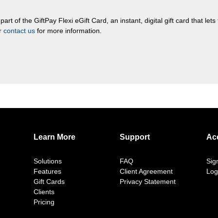
rt of the GiftPay Flexi eGift Card, an instant, digital gift card that let
or
contact us
for more information.
Learn More
Support
Ac
Solutions
FAQ
Sig
Features
Client Agreement
Log
Gift Cards
Privacy Statement
Clients
Pricing