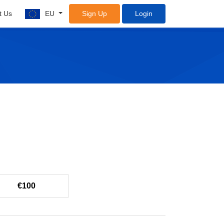
t Us
EU
Sign Up
Login
€100