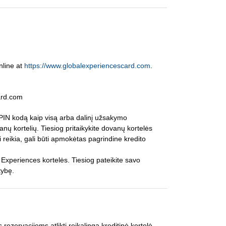
nline at
https://www.globalexperiencescard.com
.
ard.com
PIN kodą kaip visą arba dalinį užsakymo
anų kortelių. Tiesiog pritaikykite dovanų kortelės
 reikia, gali būti apmokėtas pagrindine kredito
l Experiences kortelės. Tiesiog pateikite savo
tybę.
zervacijoms atlikti reikalinga kreditinė kortelė,