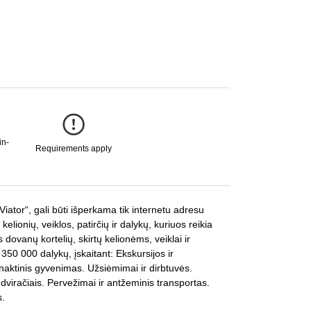
in-
Requirements apply
Viator“, gali būti išperkama tik internetu adresu
ionių, veiklos, patirčių ir dalykų, kuriuos reikia
dovanų kortelių, skirtų kelionėms, veiklai ir
50 000 dalykų, įskaitant: Ekskursijos ir
 naktinis gyvenimas. Užsiėmimai ir dirbtuvės.
 dviračiais. Pervežimai ir antžeminis transportas.
s.