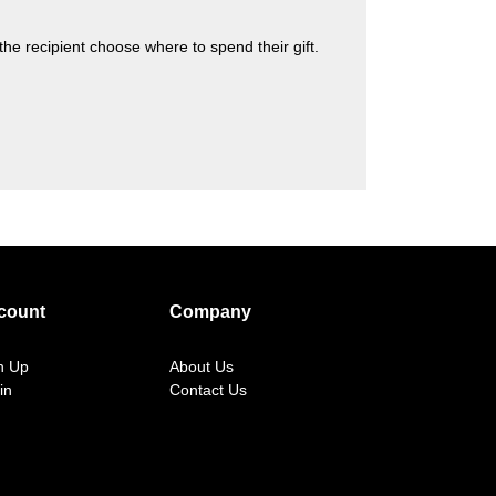
s the recipient choose where to spend their gift.
count
Company
n Up
About Us
in
Contact Us