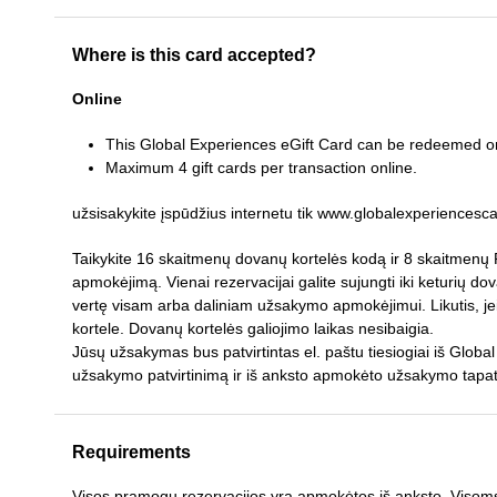
Where is this card accepted?
Online
This Global Experiences eGift Card can be redeemed o
Maximum 4 gift cards per transaction online.
užsisakykite įspūdžius internetu tik www.globalexperiencesc
Taikykite 16 skaitmenų dovanų kortelės kodą ir 8 skaitmenų 
apmokėjimą. Vienai rezervacijai galite sujungti iki keturių dov
vertę visam arba daliniam užsakymo apmokėjimui. Likutis, jei
kortele. Dovanų kortelės galiojimo laikas nesibaigia.
Jūsų užsakymas bus patvirtintas el. paštu tiesiogiai iš Globa
užsakymo patvirtinimą ir iš anksto apmokėto užsakymo tapa
Requirements
Visos pramogų rezervacijos yra apmokėtos iš anksto. Visoms re